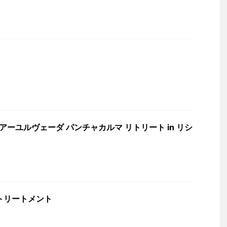
)
 アーユルヴェーダ パンチャカルマ リトリート in リシ
トリートメント