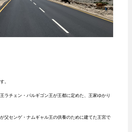
ます。
た王ラチェン・パルギゴン王が王都に定めた、王家ゆかり
王が父センゲ・ナムギャル王の供養のために建てた王宮で