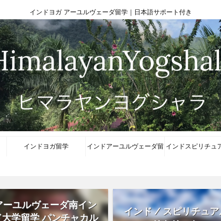
インドヨガ アーユルヴェーダ留学｜日本語サポート付き
インドヨガ留学
インドアーユルヴェーダ留
インドスピリチュ
学
リート
アーユルヴェーダ南イン
インド / スピリチュア
ド大学留学 パンチャカル