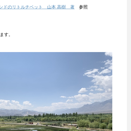
インドのリトルチベット 山本 高樹 著
参照
ます。