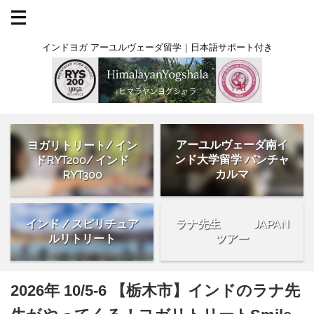
インドヨガ アーユルヴェーダ留学｜日本語サポート付き
アーユルヴェーダ南イ
ヨガリトリート/ イン
ンド大学留学 パンチャ
ドRYT200/ インド
カルマ
RYT300
インド / スピリチュア
ラナ先生 JAPAN
ルリトリート
ツアー
2026年 10/5-6 【栃木市】インドのラナ先