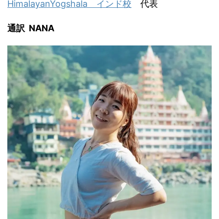
HimalayanYogshala インド校
代表
通訳 NANA