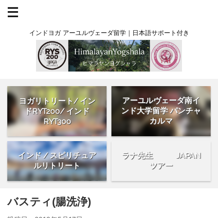
インドヨガ アーユルヴェーダ留学｜日本語サポート付き
アーユルヴェーダ南イ
ヨガリトリート/ イン
ンド大学留学 パンチャ
ドRYT200/ インド
カルマ
RYT300
インド / スピリチュア
ラナ先生 JAPAN
ルリトリート
ツアー
バスティ(腸洗浄)