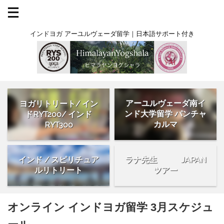
インドヨガ アーユルヴェーダ留学｜日本語サポート付き
アーユルヴェーダ南イ
ヨガリトリート/ イン
ンド大学留学 パンチャ
ドRYT200/ インド
カルマ
RYT300
インド / スピリチュア
ラナ先生 JAPAN
ルリトリート
ツアー
オンライン インドヨガ留学 3月スケジュ