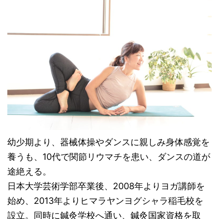
幼少期より、器械体操やダンスに親しみ身体感覚を
養うも、10代で関節リウマチを患い、ダンスの道が
途絶える。
日本大学芸術学部卒業後、2008
年よりヨガ講師を
始め、2013年よりヒマラヤンヨグシャラ稲毛校を
設立。同時に鍼灸学校へ通い、鍼灸国家資格を取