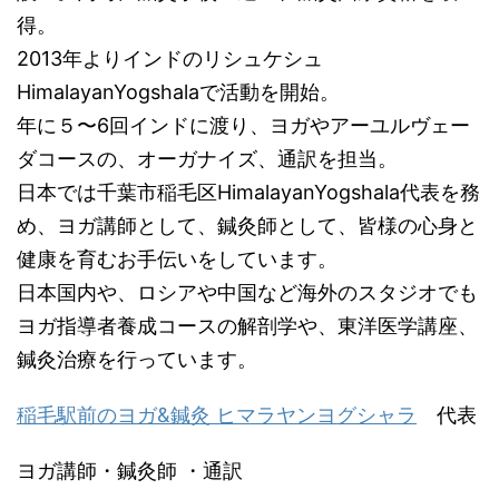
得。
2013
年よりインドのリシュケシュ
HimalayanYogshala
で活動を開始。
年に５〜6回インドに渡り、ヨガやアーユルヴェー
ダコースの、オーガナイズ、通訳を担当。
日本では千葉市稲毛区
HimalayanYogshala
代表を務
め、
ヨガ講師として、鍼灸師として、皆様の心身と
健康を育むお手伝いをしています。
日本国内や、ロシアや中国など海外のスタジオでも
ヨガ指導者養成コースの解剖学や、
東洋医学講座、
鍼灸治療を行っています。
稲毛駅前のヨガ&鍼灸 ヒマラヤンヨグシャラ
代表
ヨガ講師・鍼灸師
・通訳