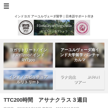
インドヨガ アーユルヴェーダ留学｜日本語サポート付き
アーユルヴェーダ南イ
ヨガリトリート/ イン
ンド大学留学 パンチャ
ドRYT200/ インド
カルマ
RYT300
インド / スピリチュア
ラナ先生 JAPAN
ルリトリート
ツアー
TTC200時間 アサナクラス３週目