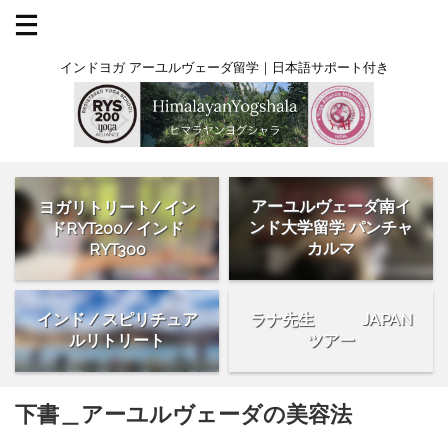
インドヨガ アーユルヴェーダ留学｜日本語サポート付き
アーユルヴェーダ南イ
ヨガリトリート/ イン
ンド大学留学 パンチャ
ドRYT200/ インド
カルマ
RYT300
インド / スピリチュア
ラナ先生 JAPAN
ルリトリート
ツアー
下書＿アーユルヴェーダの美容法